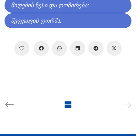
ᲛᲘᲦᲔᲑᲘᲡ ᲬᲔᲡᲘ ᲓᲐ ᲓᲝᲖᲘᲠᲔᲑᲐ:
ᲨᲔᲤᲣᲗᲕᲘᲡ ᲤᲝᲠᲛᲐ: