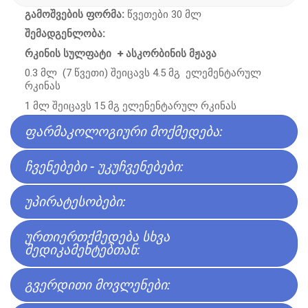
გამოშვების ფორმა:
წვეთები 30 მლ
შემადგენლობა:
რკინის სულფატი + ასკორბინის მჟავა
0.3 მლ (7 წვეთი) შეიცავს 4.5 მგ ელემენტარულ
რკინას
1 მლ შეიცავს 15 მგ ელენენტარულ რკინას
ᲤᲐᲠᲛᲐᲙᲝᲚᲝᲒᲘᲣᲠᲘ ᲛᲝᲥᲛᲔᲓᲔᲑᲐ:
ᲩᲕᲔᲜᲔᲑᲔᲑᲘ - ᲣᲙᲣᲩᲕᲔᲜᲔᲑᲔᲑᲘ:
ᲣᲞᲘᲠᲐᲢᲔᲡᲝᲑᲔᲑᲘ:
ᲣᲠᲗᲘᲔᲠᲗᲥᲛᲔᲓᲔᲑᲐ ᲡᲮᲕᲐ
ᲛᲔᲓᲘᲙᲐᲛᲔᲜᲢᲔᲑᲗᲐᲜ:
ᲒᲕᲔᲠᲓᲘᲗᲘ ᲛᲝᲕᲚᲔᲜᲔᲑᲘ: