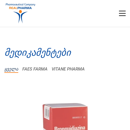
ᲛᲔᲓᲘᲙᲐᲛᲔᲜᲢᲔᲑᲘ
ᲧᲕᲔᲚᲐ
FAES FARMA
VITANE PHARMA